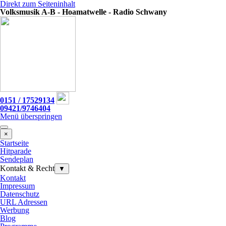
Direkt zum Seiteninhalt
Volksmusik A-B - Hoamatwelle - Radio Schwany
0151 / 17529134
09421/9746404
Menü überspringen
×
Startseite
Hitparade
Sendeplan
Kontakt & Recht
▼
Kontakt
Impressum
Datenschutz
URL Adressen
Werbung
Blog