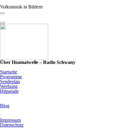
Volksmusik in Bildern
Über Hoamatwelle – Radio Schwany
Startseite
Programme
Sendeplan
Werbung
Hitparade
News & Programm-Highlights
Blog
Infos & Rechtliches
Impressum
Datenschutz
Hoamatwelle – Radio Schwany steht für die wohl größte
Musikauswahl in der Volksmusik- und Schlagerwelt: 16 verschiedene