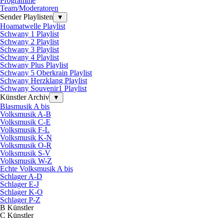
Programme
Team/Moderatoren
Sender Playlisten
▼
Hoamatwelle Playlist
Schwany 1 Playlist
Schwany 2 Playlist
Schwany 3 Playlist
Schwany 4 Playlist
Schwany Plus Playlist
Schwany 5 Oberkrain Playlist
Schwany Herzklang Playlist
Schwany Souvenir1 Playlist
Künstler Archiv
▼
Blasmusik A bis
Volksmusik A-B
Volksmusik C-E
Volksmusik F-L
Volksmusik K-N
Volksmusik O-R
Volksmusik S-V
Volksmusik W-Z
Echte Volksmusik A bis
Schlager A-D
Schlager E-J
Schlager K-O
Schlager P-Z
B Künstler
C Künstler