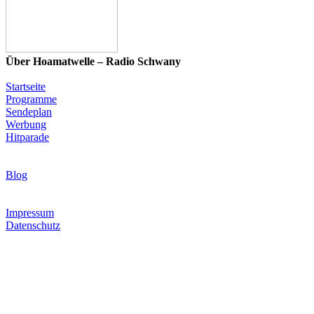
Über Hoamatwelle – Radio Schwany
Startseite
Programme
Sendeplan
Werbung
Hitparade
News & Programm-Highlights
Blog
Infos & Rechtliches
Impressum
Datenschutz
Hoamatwelle – Radio Schwany steht für die wohl größte
Musikauswahl in der Volksmusik- und Schlagerwelt: 16
verschiedene Programme mit Volksmusik, Schlager, Blasmusik,
Country, internationalen Hits sowie eigenen Märchen- und
Kinderprogrammen. Modern, herzlich und volksnah – Radio für
alle, die echte Musikvielfalt lieben.
© Hoamatwelle – Radio Schwany. Alle Rechte vorbehalten.