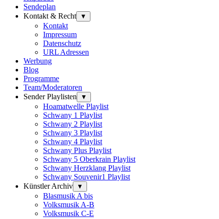
Sendeplan
Kontakt & Recht
▼
Kontakt
Impressum
Datenschutz
URL Adressen
Werbung
Blog
Programme
Team/Moderatoren
Sender Playlisten
▼
Hoamatwelle Playlist
Schwany 1 Playlist
Schwany 2 Playlist
Schwany 3 Playlist
Schwany 4 Playlist
Schwany Plus Playlist
Schwany 5 Oberkrain Playlist
Schwany Herzklang Playlist
Schwany Souvenir1 Playlist
Künstler Archiv
▼
Blasmusik A bis
Volksmusik A-B
Volksmusik C-E