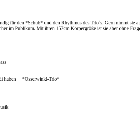
tändig für den *Schub* und den Rhythmus des Trio´s. Gern nimmt sie au
cher im Publikum. Mit ihren 157cm Körpergröße ist sie aber ohne Frag
ass
audi haben *Osserwinkl-Trio*
Musik