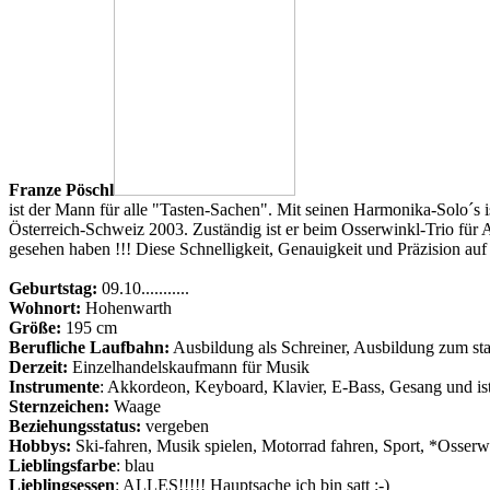
Franze Pöschl
ist der Mann für alle "Tasten-Sachen". Mit seinen Harmonika-Solo´s 
Österreich-Schweiz 2003. Zuständig ist er beim Osserwinkl-Trio fü
gesehen haben !!! Diese Schnelligkeit, Genauigkeit und Präzision auf
Geburtstag:
09.10...........
Wohnort:
Hohenwarth
Größe:
195 cm
Berufliche Laufbahn:
Ausbildung als Schreiner, Ausbildung zum sta
Derzeit:
Einzelhandelskaufmann für Musik
Instrumente
: Akkordeon, Keyboard, Klavier, E-Bass, Gesang und is
Sternzeichen:
Waage
Beziehungsstatus:
vergeben
Hobbys:
Ski-fahren, Musik spielen, Motorrad fahren, Sport, *Osserw
Lieblingsfarbe
: blau
Lieblingsessen
: ALLES!!!!! Hauptsache ich bin satt :-)