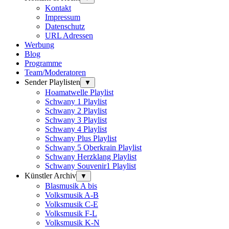
Kontakt
Impressum
Datenschutz
URL Adressen
Werbung
Blog
Programme
Team/Moderatoren
Sender Playlisten
▼
Hoamatwelle Playlist
Schwany 1 Playlist
Schwany 2 Playlist
Schwany 3 Playlist
Schwany 4 Playlist
Schwany Plus Playlist
Schwany 5 Oberkrain Playlist
Schwany Herzklang Playlist
Schwany Souvenir1 Playlist
Künstler Archiv
▼
Blasmusik A bis
Volksmusik A-B
Volksmusik C-E
Volksmusik F-L
Volksmusik K-N