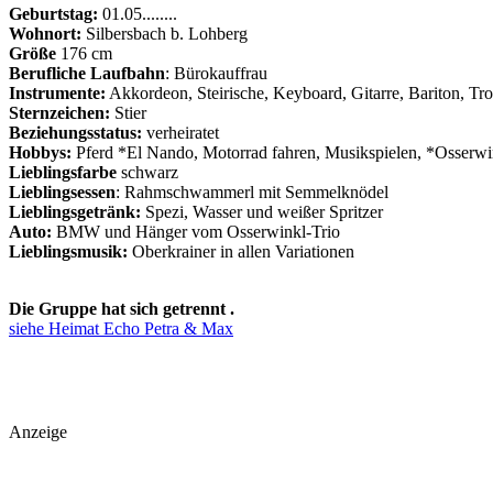
Geburtstag:
01.05........
Wohnort:
Silbersbach b. Lohberg
Größe
176 cm
Berufliche Laufbahn
: Bürokauffrau
Instrumente:
Akkordeon, Steirische, Keyboard, Gitarre, Bariton, Tr
Sternzeichen:
Stier
Beziehungsstatus:
verheiratet
Hobbys:
Pferd *El Nando, Motorrad fahren, Musikspielen, *Osserwi
Lieblingsfarbe
schwarz
Lieblingsessen
: Rahmschwammerl mit Semmelknödel
Lieblingsgetränk:
Spezi, Wasser und weißer Spritzer
Auto:
BMW und Hänger vom Osserwinkl-Trio
Lieblingsmusik:
Oberkrainer in allen Variationen
Die Gruppe hat sich getrennt .
siehe Heimat Echo Petra & Max
Anzeige