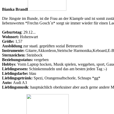
Bianka Brandl
Die Jüngste im Bunde, ist die Frau an der Klampfe und ist somit zus
liebenswerten *Frechn Gosch´n* sorgt sie immer wieder für einen La
Geburtstag
: 29.12...
Wohnort:
Hohenwart
Größe:
1,57
Ausbildung
zur staatl. geprüften sozial Betreuerin
Instrumente:
Gitarre,Akkordeon,Steirische Harmonika,Keboard,E-B
Sternzeichen:
Steinbock
Beziehungsstatus:
vergeben
Hobbys
: Vorm Laptop hocken, Musik spielen, weggehen, sport, G
Lieblingsessen:
Schinkennudeln und das am besten jeden Tag :-)
Lieblingsfarbe:
blau
Lieblingsgetränk:
Spezi, Orangensaftschorle, Schnaps *gg*
Auto:
Audi A3
Lieblingsmusik
: hauptsächlich oberkrainer aber auch gerne andere 